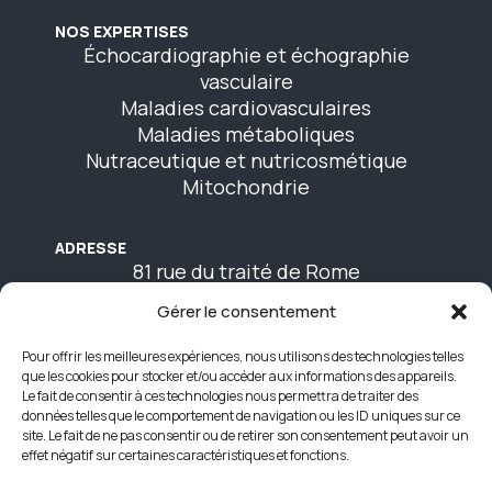
NOS EXPERTISES
Échocardiographie et échographie
vasculaire
Maladies cardiovasculaires
Maladies métaboliques
Nutraceutique et nutricosmétique
Mitochondrie
ADRESSE
81 rue du traité de Rome
Batiment CREATIVA
Gérer le consentement
Agroparc
84140 Avignon
Pour offrir les meilleures expériences, nous utilisons des technologies telles
que les cookies pour stocker et/ou accéder aux informations des appareils.
Le fait de consentir à ces technologies nous permettra de traiter des
CONTACTEZ NOUS
données telles que le comportement de navigation ou les ID uniques sur ce
Formulaire de contact
site. Le fait de ne pas consentir ou de retirer son consentement peut avoir un
effet négatif sur certaines caractéristiques et fonctions.