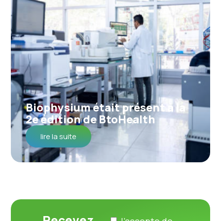
Biophysium était présent à la
2e édition de BtoHealth
lire la suite
Recevez
J’accepte de